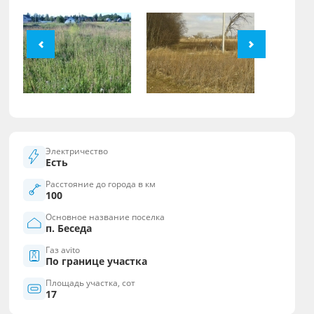
Электричество
Есть
Расстояние до города в км
100
Основное название поселка
п. Беседа
Газ avito
По границе участка
Площадь участка, сот
17